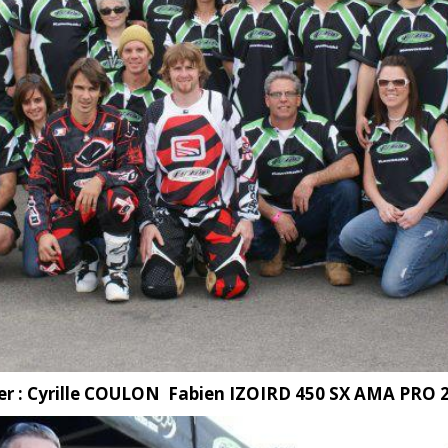
er : Cyrille COULON Fabien IZOIRD 450 SX AMA PRO 